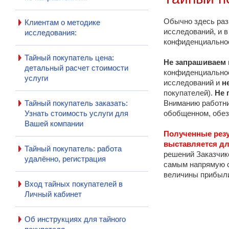
Обычно здесь раз
Клиентам о методике
исследований, и 
исследования:
конфиденциально
Тайный покупатель цена:
Не запрашиваем 
детальный расчет стоимости
конфиденциальнос
услуги
исследований и
н
покупателей).
Не 
Тайный покупатель заказать:
Вниманию работни
Узнать стоимость услуги для
обобщенном, обе
Вашей компании
Полученные резу
выставляется дл
Тайный покупатель: работа
решений Заказчик
удалённо, регистрация
самым напрямую с
величины прибыл
Вход тайных покупателей в
Личный кабинет
Об инструкциях для тайного