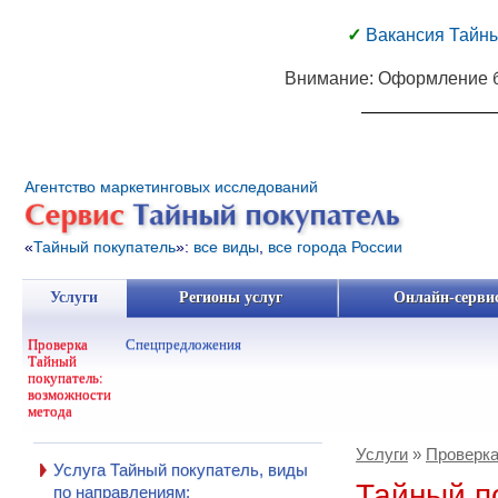
✓
Вакансия Тайны
Внимание:
Оформление ба
Агентство маркетинговых исследований
«
Тайный покупатель
»:
все виды
,
все города России
Услуги
Регионы услуг
Онлайн-серви
Услуги
Регионы услуг
Онлайн-серви
Проверка
Спецпредложения
Тайный
покупатель:
возможности
метода
Услуги
»
Проверка
Услуга Тайный покупатель, виды
Тайный п
по направлениям: