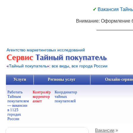
✓
Вакансия Тайны
Внимание:
Оформление ба
Агентство маркетинговых исследований
«
Тайный покупатель
»:
все виды
,
все города России
Услуги
Регионы услуг
Онлайн-серви
Услуги
Регионы услуг
Онлайн-серви
Работать
Контролёр
Координатор
Тайным
корректор
тайных
покупателем
анкет
покупателей
— вакансии
в 1125
городах
России
Вакансии
»