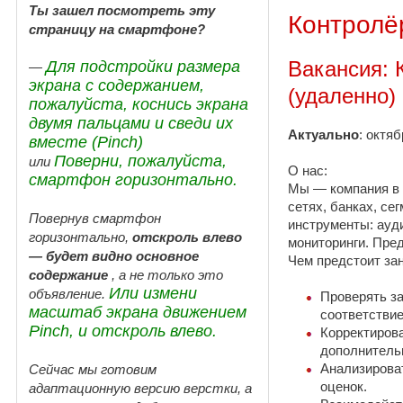
Ты зашел посмотреть эту
Контролё
страницу на смартфоне?
Вакансия: 
Для подстройки размера
—
экрана с содержанием,
(удаленно)
пожалуйста, коснись экрана
двумя пальцами и сведи их
Актуально
: октя
вместе (Pinch)
Поверни, пожалуйста,
или
О нас:
смартфон горизонтально.
Мы — компания в 
сетях, банках, се
Повернув смартфон
инструменты: ауд
горизонтально,
отскроль влево
мониторинги. Пред
— будет видно основное
Чем предстоит за
содержание
, а не только это
Или измени
объявление.
Проверять за
масштаб экрана движением
соответствие
Pinch, и отскроль влево.
Корректирова
дополнитель
Анализироват
Сейчас мы готовим
оценок.
адаптационную версию верстки, а