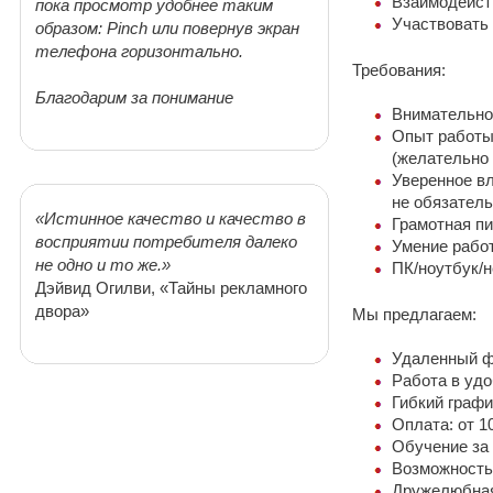
Взаимодейств
пока просмотр удобнее таким
Участвовать 
образом: Pinch или повернув экран
телефона горизонтально.
Требования:
Благодарим за понимание
Внимательнос
Опыт работы
(желательно 
Уверенное в
не обязатель
«Истинное качество и качество в
Грамотная пи
восприятии потребителя далеко
Умение рабо
не одно и то же.»
ПК/ноутбук/н
Дэйвид Огилви, «Тайны рекламного
двора»
Мы предлагаем:
Удаленный ф
Работа в удо
Гибкий графи
Оплата: от 10
Обучение за 
Возможность 
Дружелюбная